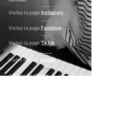
Visitez la page
Instagram
Visitez la page
Facebook
Visitez la page
TikTok
Visitez la page
Youtube
Achetez les
albums
La nuit d'après
92250
Honfleur