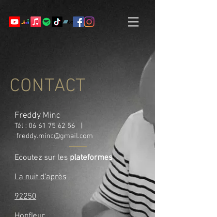
CONTACT
Freddy Minc
Tél :
06 61 75 62 56
|
freddy.minc@gmail.com
Ecoutez sur les
plateformes
La nuit d'après
92250
Honfleur